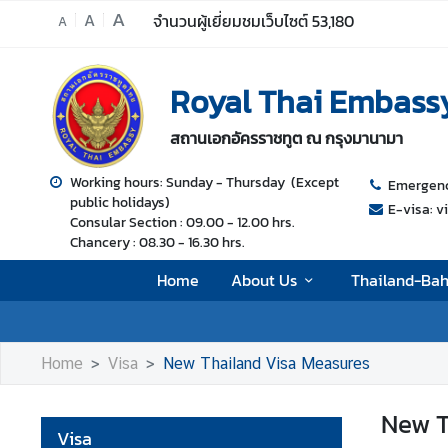
A
A
จำนวนผู้เยี่ยมชมเว็บไซต์
53,180
A
H
Royal Thai Embass
o
m
สถานเอกอัครราชทูต ณ กรุงมานามา
e
A
Working
hours: Sunday - Thursday (Except
Emergency
public holidays)
b
E-visa: 
Consular Section : 09.00 - 12.00 hrs.
o
Chancery : 08.30 - 16.30 hrs.
u
t
Home
About Us
Thailand-Bah
U
s
Home
Visa
New Thailand Visa Measures
T
h
New T
a
Visa