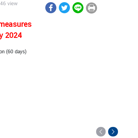
146
view
 measures
ly 2024
ion (60 days)