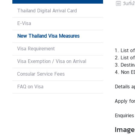
วันที่
i
l
Thailand Digital Arrival Card
a
E-Visa
n
d
New Thailand Visa Measures
-
B
Visa Requirement
1. List o
a
2. List of
h
Visa Exemption / Visa on Arrival
3. Destin
r
4. Non E
Consular Service Fees
a
i
FAQ on Visa
Details a
n
R
Apply for
e
l
Enquirie
a
t
Image
i